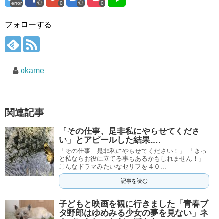
error
0
0
フォローする
okame
関連記事
「その仕事、是非私にやらせてくださ
い」とアピールした結果….
「その仕事、是非私にやらせてください！」 「きっ
と私ならお役に立てる事もあるかもしれません！」
こんなドラマみたいなセリフを４０...
記事を読む
子どもと映画を観に行きました「青春ブ
タ野郎はゆめみる少女の夢を見ない」ネ