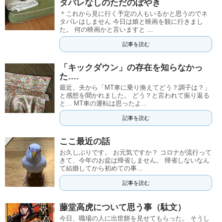
タバレなしのただのぼやき
＊これから見に行く予定の人もいるかと思うのでネ
タバレはしません 今日は娘と映画を観に行きまし
た。 何の映画かと言いますと ...
記事を読む
「キックダウン」の存在を知らなかっ
た….
最近、夫から「MT車に乗り換えてどう？調子は？」
と感想を聞かれました。 どう？と言われて振り返る
と... MT車の運転は思ったよ...
記事を読む
ここ最近の話
お久しぶりです。 お元気ですか？ コロナが流行って
きて、今年のお盆は帰省しません。 帰省しないなん
て結婚してから初めての事...
記事を読む
藤堂高虎について思う事（駄文）
今日、職場の人に出世餅を見せてもらった。 そうし