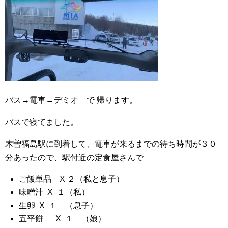
バス→電車→デミオ で 帰ります。
バスで寝てました。
木曽福島駅に到着して、電車が来るまでの待ち時間が３０
分あったので、駅付近の定食屋さんで
ご飯単品 X ２（私と息子）
味噌汁 X １（私）
生卵 X １ （息子）
五平餅 X １ （娘）