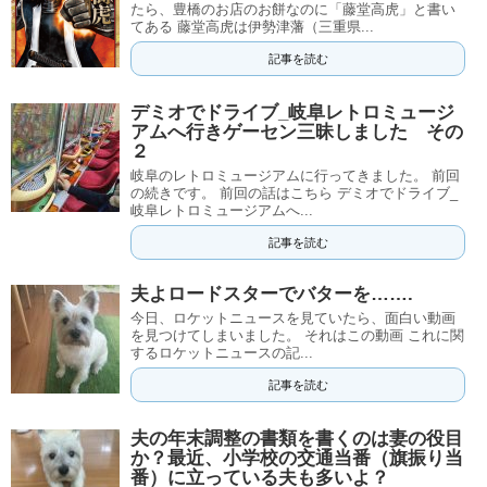
たら、豊橋のお店のお餅なのに「藤堂高虎」と書い
てある 藤堂高虎は伊勢津藩（三重県...
記事を読む
デミオでドライブ_岐阜レトロミュージ
アムへ行きゲーセン三昧しました その
２
岐阜のレトロミュージアムに行ってきました。 前回
の続きです。 前回の話はこちら デミオでドライブ_
岐阜レトロミュージアムへ...
記事を読む
夫よロードスターでバターを…….
今日、ロケットニュースを見ていたら、面白い動画
を見つけてしまいました。 それはこの動画 これに関
するロケットニュースの記...
記事を読む
夫の年末調整の書類を書くのは妻の役目
か？最近、小学校の交通当番（旗振り当
番）に立っている夫も多いよ？