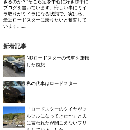
きるのか？"そこら辺を中心に好き勝手に
ブログを書いています。悔しい事にミイ
ラ取りがミイラになる状態で、実は私、
最近ロードスターに乗りたいと奮闘して
います.........
新着記事
NDロードスターの代車を運転
した感想
私の代車はロードスター
「ロードスターのタイヤがツ
ルツルになってきた〜」と夫
に言われたが聞こえないフリ
をしておきました。