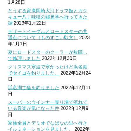
1月28日
どうする家康岡崎大河ドラマ館とカク
キュー八丁味噌の郷見学へ行ってきた
話
2023年1月22日
デザートイーグルとロードスターの共
通点について（ものすごい駄文）
2023
年1月1日
夏にロードスターのクーラーが故障し
て修理しました
2022年12月30日
クリスマス寒波で寒かったけど浜名湖
でセイゴを釣りました。
2022年12月24
日
浜名湖で魚を釣りました
2022年12月11
日
スーパーのウインナー売り場で流れて
いる音楽が気になった件
2022年12月9
日
家族全員とデミオでなばなの里へ行き
イルミネーションを見ました。
2022年