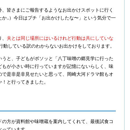
外、皆さまにご報告するようなお出かけスポットに行く
か..）今日はプチ「お出かけしたな〜」という気分で一
り、
夫とは同じ場所にはいるけれど行動は共にしていな
で行動している訳のわからないお出かけをしております。
いうと、子どもがボソッと「八丁味噌の郷見学に行った
どもが小さい時に行っていますが記憶にないらしく、味
ので是非是非見せたいと思って、岡崎大河ドラマ館もオ
か！と行ってきました。
ドの方が資料館や味噌蔵を案内してくれて、最後試食コ
なっています。