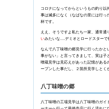
コロナになってからというもの釣り以
事は滅多になく（なばなの里には行った
杯です。
ええ、そうですよ私たち一家、通常通
い
みたいな….デミオとロードスター
なんで八丁味噌の郷見学に行ったかと
事がない」と言ってきまして、実は子
噌蔵見学は見応えがあった記憶がある
ープンした事だし、２箇所見学しとく
八丁味噌の郷
八丁味噌の工場見学は八丁味噌のガイ
ーナーへ行って最後売店に行く流れに