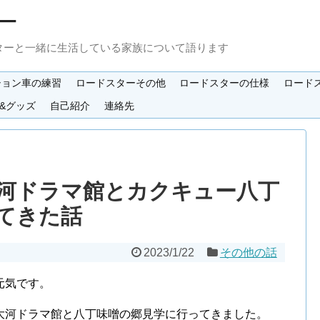
ー
ターと一緒に生活している家族について語ります
ション車の練習
ロードスターその他
ロードスターの仕様
ロード
&グッズ
自己紹介
連絡先
河ドラマ館とカクキュー八丁
てきた話
2023/1/22
その他の話
元気です。
大河ドラマ館と八丁味噌の郷見学に行ってきました。