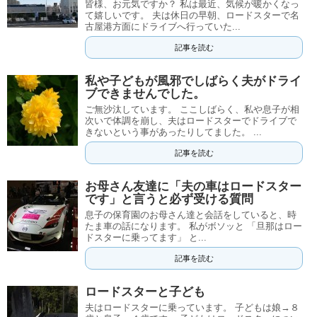
皆様、お元気ですか？ 私は最近、気候が暖かくなっ
て嬉しいです。 夫は休日の早朝、ロードスターで名
古屋港方面にドライブへ行っていた...
記事を読む
私や子どもが風邪でしばらく夫がドライ
ブできませんでした。
ご無沙汰しています。 ここしばらく、私や息子が相
次いで体調を崩し、夫はロードスターでドライブで
きないという事があったりしてました。 ...
記事を読む
お母さん友達に「夫の車はロードスター
です」と言うと必ず受ける質問
息子の保育園のお母さん達と会話をしていると、時
たま車の話になります。 私がボソッと 「旦那はロー
ドスターに乗ってます」 と...
記事を読む
ロードスターと子ども
夫はロードスターに乗っています。 子どもは娘→８