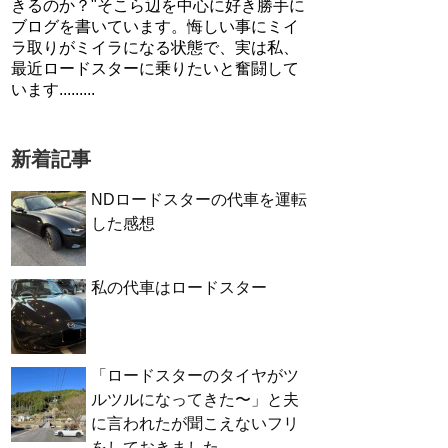
きるのか？"そこら辺を中心に好き勝手に
ブログを書いています。悔しい事にミイ
ラ取りがミイラになる状態で、実は私、
最近ロードスターに乗りたいと奮闘して
います.........
新着記事
NDロードスターの代車を運転
した感想
私の代車はロードスター
「ロードスターのタイヤがツ
ルツルになってきた〜」と夫
に言われたが聞こえないフリ
をしておきました。