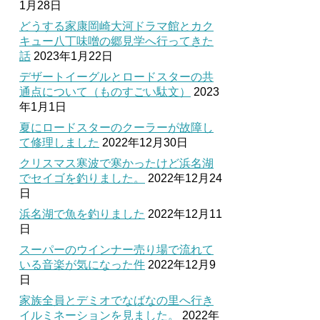
1月28日
どうする家康岡崎大河ドラマ館とカク
キュー八丁味噌の郷見学へ行ってきた
話
2023年1月22日
デザートイーグルとロードスターの共
通点について（ものすごい駄文）
2023
年1月1日
夏にロードスターのクーラーが故障し
て修理しました
2022年12月30日
クリスマス寒波で寒かったけど浜名湖
でセイゴを釣りました。
2022年12月24
日
浜名湖で魚を釣りました
2022年12月11
日
スーパーのウインナー売り場で流れて
いる音楽が気になった件
2022年12月9
日
家族全員とデミオでなばなの里へ行き
イルミネーションを見ました。
2022年