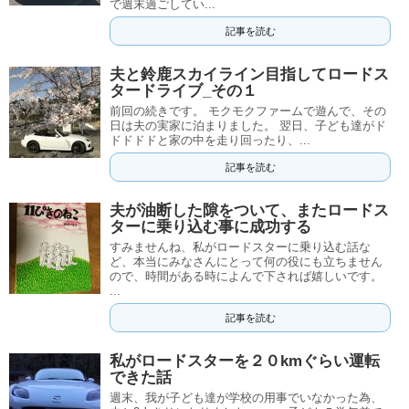
で週末過ごしてい...
記事を読む
夫と鈴鹿スカイライン目指してロードス
タードライブ_その１
前回の続きです。 モクモクファームで遊んで、その
日は夫の実家に泊まりました。 翌日、子ども達がド
ドドドドと家の中を走り回ったり、...
記事を読む
夫が油断した隙をついて、またロードス
ターに乗り込む事に成功する
すみませんね、私がロードスターに乗り込む話な
ど、本当にみなさんにとって何の役にも立ちません
ので、時間がある時によんで下されば嬉しいです。
...
記事を読む
私がロードスターを２０kmぐらい運転
できた話
週末、我が子ども達が学校の用事でいなかった為、