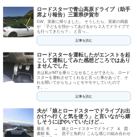
ロードスターで青山高原ドライブ（助手
席より報告）三重県伊賀市
GW、実家に帰りました。 そうしたら、実家の両親
が 「子どもを預かってあげるから２人でドライブで
も行ってきたら？」 と言っ...
記事を読む
ロードスターを運転したがエンストを起
こして運転してみた感想どころではあり
ませんでした
夫は私がMTを乗りこなせることができたら、ロード
スターを運転させてくれると言った事があって、そ
れを聞いてからちょっとモヤモヤしていたので
す。...
記事を読む
夫が「娘とロードスターでドライブお出
かけへ行くと気を使う」と言いながら嬉
しそうにぼやいていたけど…
最近 夫 → 娘とロードスターでドライブ & 図
書館 私 → 息子と魚釣り こんな感じの組み合わせ