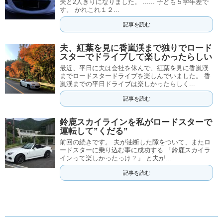
夫と2人きりになりました。 ...... 子ども５学年差で
す。 かれこれ１２...
記事を読む
夫、紅葉を見に香嵐渓まで独りでロード
スターでドライブして楽しかったらしい
最近、平日に夫は会社を休んで、紅葉を見に香嵐渓
までロードスタードライブを楽しんでいました。 香
嵐渓までの平日ドライブは楽しかったらしく...
記事を読む
鈴鹿スカイラインを私がロードスターで
運転して”くだる”
前回の続きです。 夫が油断した隙をついて、またロ
ードスターに乗り込む事に成功する 「鈴鹿スカイラ
インって楽しかったっけ？」 と夫が...
記事を読む