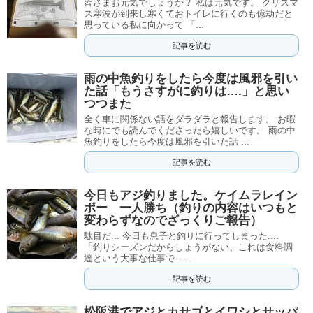
皆さまお元気でしょうか？ 私は元気です。 クリスマ
ス寒波が到来し寒くておトイレに行くのも億劫だと
思っている私に向かって 「...
記事を読む
雨の中魚釣りをしたら今度は風邪を引い
た話「もうさすがに釣りは….」と思い
つつまた
全く車に関係ない話をダラダラと報告します。 お暇
な時にでも読んでくださったら嬉しいです。 雨の中
魚釣りをしたら今度は風邪を引いた話 ...
記事を読む
今日もアジ釣りました。ケイムラレイン
ボー 一人勝ち（釣りの内容はいつもと
変わらずなのでざっくりご報告）
駄目だ... 今日も息子と釣りに行ってしまった....
「釣りシーズンだからしょうがない、これは食料調
達という大事な仕事で......
記事を読む
松阪港でアジとカサゴとイワシとサッパ