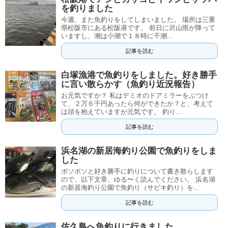
を釣りました
今週、また魚釣りをしてしまいました。 場所は三重
県松阪市にある松阪港です。 前日に沢山雨が降って
いますし、潮は小潮で１８時に干潮...
記事を読む
白塚漁港で魚釣りをしました。好き勝手
に言い散らかす（魚釣り近況報告）
お元気ですか？ 私はデミオのドアミラーをぶつけ
て、２万６千円あったら何ができたか？と、考えて
は頭を抱えていますが元気です。 釣り...
記事を読む
浜名湖の新居海釣り公園で魚釣りをしま
した
ボソボソと好き勝手に釣りについて書き散らします
ので、以下文章、ゆる〜く読んでください。 浜名湖
の新居海釣り公園で魚釣り（サビキ釣り）を...
記事を読む
佐久島へ魚釣りに行きました