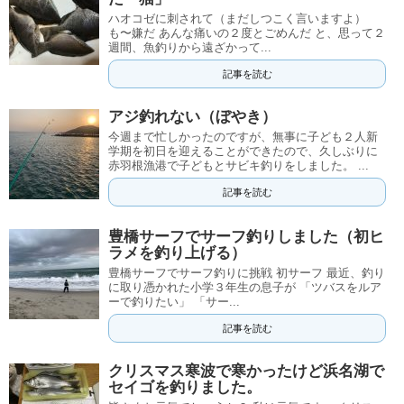
ハオコゼに刺されて（まだしつこく言いますよ）
も〜嫌だ あんな痛いの２度とごめんだ と、思って２
週間、魚釣りから遠ざかって...
記事を読む
アジ釣れない（ぼやき）
今週まで忙しかったのですが、無事に子ども２人新
学期を初日を迎えることができたので、久しぶりに
赤羽根漁港で子どもとサビキ釣りをしました。 ...
記事を読む
豊橋サーフでサーフ釣りしました（初ヒ
ラメを釣り上げる）
豊橋サーフでサーフ釣りに挑戦 初サーフ 最近、釣り
に取り憑かれた小学３年生の息子が 「ツバスをルア
ーで釣りたい」 「サー...
記事を読む
クリスマス寒波で寒かったけど浜名湖で
セイゴを釣りました。