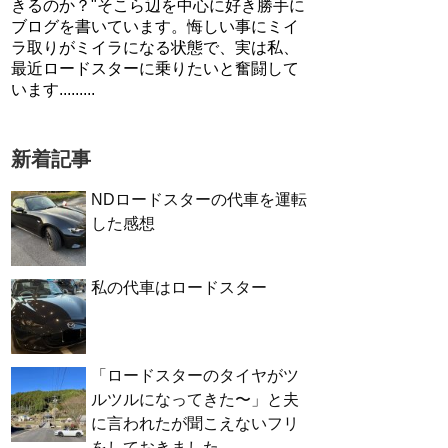
きるのか？"そこら辺を中心に好き勝手に
ブログを書いています。悔しい事にミイ
ラ取りがミイラになる状態で、実は私、
最近ロードスターに乗りたいと奮闘して
います.........
新着記事
NDロードスターの代車を運転
した感想
私の代車はロードスター
「ロードスターのタイヤがツ
ルツルになってきた〜」と夫
に言われたが聞こえないフリ
をしておきました。