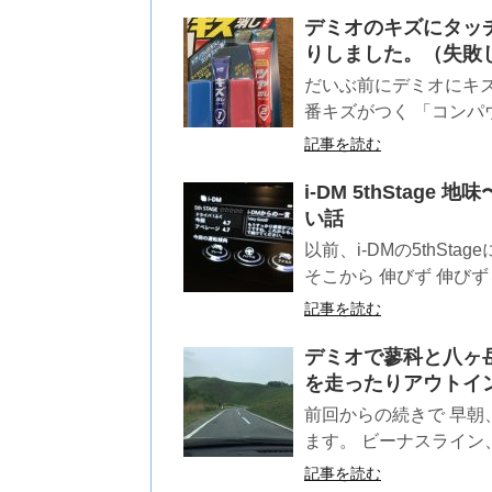
デミオのキズにタッ
りしました。（失敗
だいぶ前にデミオにキ
番キズがつく 「コンパ
記事を読む
i-DM 5thSta
い話
以前、i-DMの5thS
そこから 伸びず 伸びず 伸
記事を読む
デミオで蓼科と八ヶ
を走ったりアウトイ
前回からの続きで 早朝
ます。 ビーナスライン
記事を読む