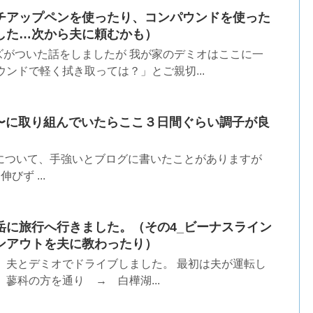
チアップペンを使ったり、コンパウンドを使った
した…次から夫に頼むかも）
ズがついた話をしましたが 我が家のデミオはここに一
ウンドで軽く拭き取っては？」とご親切...
ge 地味〜に取り組んでいたらここ３日間ぐらい調子が良
tageについて、手強いとブログに書いたことがありますが
びず ...
岳に旅行へ行きました。（その4_ビーナスライン
ンアウトを夫に教わったり）
、夫とデミオでドライブしました。 最初は夫が運転し
、蓼科の方を通り → 白樺湖...