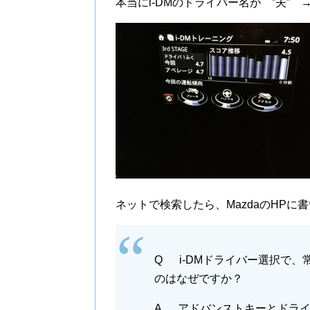
本当にi-DMのドライバー名が ”夫” 
ネットで検索したら、MazdaのHPに
Q i-DMドライバー選択で、
のはなぜですか？
A アドバンストキーとドライ