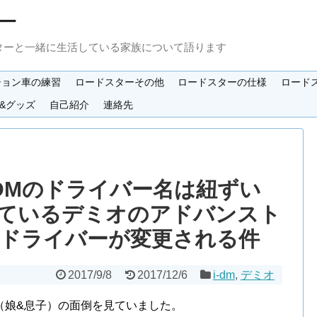
ー
ターと一緒に生活している家族について語ります
ション車の練習
ロードスターその他
ロードスターの仕様
ロード
&グッズ
自己紹介
連絡先
-DMのドライバー名は紐ずい
ているデミオのアドバンスト
Mのドライバーが変更される件
2017/9/8
2017/12/6
i-dm
,
デミオ
（娘&息子）の面倒を見ていました。