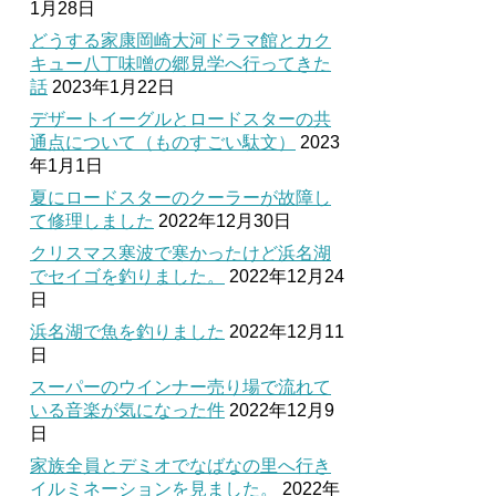
1月28日
どうする家康岡崎大河ドラマ館とカク
キュー八丁味噌の郷見学へ行ってきた
話
2023年1月22日
デザートイーグルとロードスターの共
通点について（ものすごい駄文）
2023
年1月1日
夏にロードスターのクーラーが故障し
て修理しました
2022年12月30日
クリスマス寒波で寒かったけど浜名湖
でセイゴを釣りました。
2022年12月24
日
浜名湖で魚を釣りました
2022年12月11
日
スーパーのウインナー売り場で流れて
いる音楽が気になった件
2022年12月9
日
家族全員とデミオでなばなの里へ行き
イルミネーションを見ました。
2022年