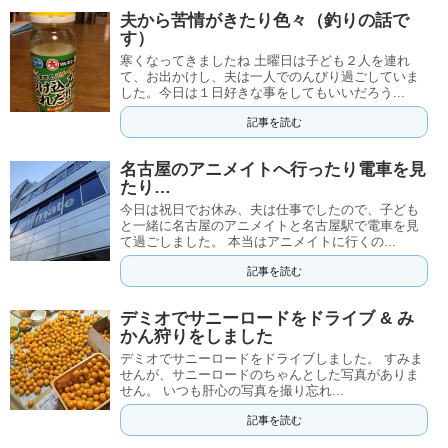
夫から苦情がきたり色々（釣りの話で
す）
寒くなってきましたね 土曜日は子ども２人を連れ
て、お出かけし、夫は一人でのんびり過ごしていま
した。今日は１日好きな事をしてもいいだろう...
記事を読む
名古屋のアニメイトへ行ったり電車を見
たり…
今日は祝日でお休み、夫は仕事でしたので、子ども
と一緒に名古屋のアニメイトと名古屋駅で電車を見
て過ごしました。 本当はアニメイトに行くの...
記事を読む
デミオでサニーロードをドライブ & み
かん狩りをしました
デミオでサニーロードをドライブしました。 すみま
せんが、サニーロードのちゃんとした写真がありま
せん。 いつも肝心の写真を撮り忘れ...
記事を読む