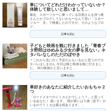
車についてどれだけわかっていないか？
体験して欲しいと思いまして…
最近、スポーツカーに乗っている旦那さんを持つ奥
さんとかブログしてないかな〜なんて思い「スポー
ツカー 夫」で検索したのですが、そのようなブロ
グ...
記事を読む
子どもと映画を観に行きました「青春ブ
タ野郎はゆめみる少女の夢を見ない」ネ
タバレなしのただのぼやき
＊これから見に行く予定の人もいるかと思うのでネ
タバレはしません 今日は娘と映画を観に行きまし
た。 何の映画かと言いますと ...
記事を読む
車好きのあなたに紹介したいおもちゃ２
つ
「ロードスターのトミカとかでしょう？」と思って
いるあなた！ 違います。 我が家には５歳（息子）が
いるのでトミカは腐る程あります。...