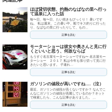
ほぼ貸切状態、灼熱のなばなの里へ行っ
て温泉に入った話
毎〜日、毎〜日、たい焼きもびっくり！ 暑いです
ね。 私は週末、この暑い中、船でキス釣りに行った
り、なばなの里に行ったりして、もの...
記事を読む
モーターショーは彼女や奥さんと見に行
くといいと思う、何故ならば
もうすぐ名古屋モーターショーですね〜 名古屋モー
ターショー ２０１７ 私は今年も張り切って見に行
きたいと思います。 子連れ...
記事を読む
ガソリンの値段が高いですね….（泣）
最近、ガソリンの値段が高くないですか？ なんでこ
んなにガソリンの値段が高騰しているのか？ネット
で検索したら、こんな記事がありました。 ...
記事を読む