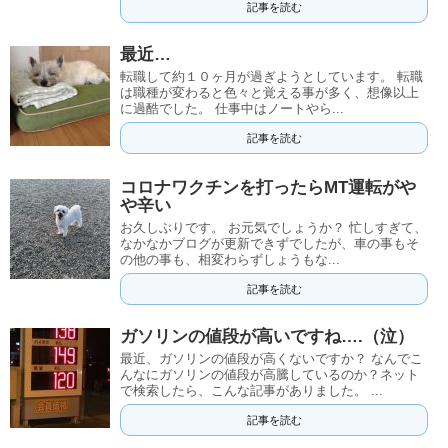
記事を読む
最近…
転職して約１０ヶ月が過ぎようとしています。 転職
は職種が変わると色々と覚える事が多く、想像以上
に過酷でした。 仕事中はノートやら...
記事を読む
コロナワクチンを打ったらMT運転がや
や辛い
お久しぶりです。 お元気でしょうか？ 忙しすぎて、
なかなかブログが更新できずでしたが、車の事もそ
の他の事も、相変わらずしょうもな...
記事を読む
ガソリンの値段が高いですね….（泣）
最近、ガソリンの値段が高くないですか？ なんでこ
んなにガソリンの値段が高騰しているのか？ネット
で検索したら、こんな記事がありました。 ...
記事を読む