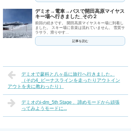
デミオ→電車→バスで開田高原マイヤス
キー場へ行きました_その２
前回の続きです。 開田高原マイヤスキー場に到着し
ました。 スキー場に音楽は流れていません。 雪質サ
ラサラ、滑りやす...
記事を読む
デミオで蓼科と八ヶ岳に旅行へ行きました。
（その4_ビーナスラインを走ったりアウトイン
アウトを夫に教わったり）
デミオのi-dm_5th Stage 、諦めモードから頑張
ってみようモードに...