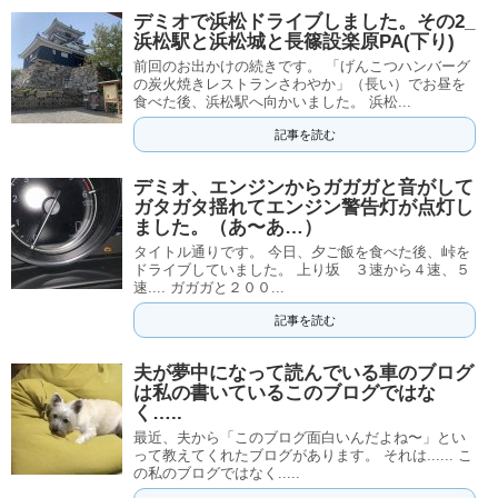
デミオで浜松ドライブしました。その2_
浜松駅と浜松城と長篠設楽原PA(下り)
前回のお出かけの続きです。 「げんこつハンバーグ
の炭火焼きレストランさわやか」（長い）でお昼を
食べた後、浜松駅へ向かいました。 浜松...
記事を読む
デミオ、エンジンからガガガと音がして
ガタガタ揺れてエンジン警告灯が点灯し
ました。（あ〜あ…）
タイトル通りです。 今日、夕ご飯を食べた後、峠を
ドライブしていました。 上り坂 ３速から４速、５
速.... ガガガと２００...
記事を読む
夫が夢中になって読んでいる車のブログ
は私の書いているこのブログではな
く…..
最近、夫から「このブログ面白いんだよね〜」とい
って教えてくれたブログがあります。 それは...... こ
の私のブログではなく.....