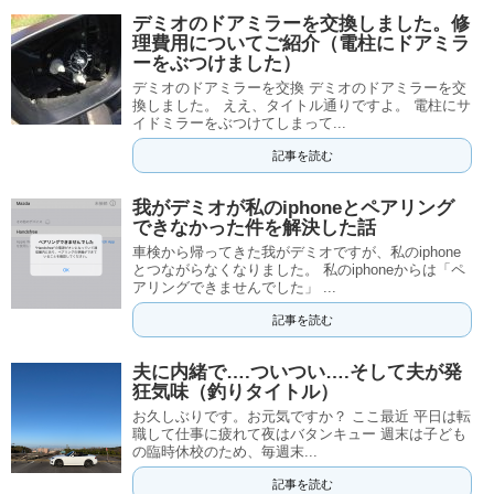
デミオのドアミラーを交換しました。修
理費用についてご紹介（電柱にドアミラ
ーをぶつけました）
デミオのドアミラーを交換 デミオのドアミラーを交
換しました。 ええ、タイトル通りですよ。 電柱にサ
イドミラーをぶつけてしまって...
記事を読む
我がデミオが私のiphoneとペアリング
できなかった件を解決した話
車検から帰ってきた我がデミオですが、私のiphone
とつながらなくなりました。 私のiphoneからは「ペ
アリングできませんでした」 ...
記事を読む
夫に内緒で….ついつい….そして夫が発
狂気味（釣りタイトル）
お久しぶりです。お元気ですか？ ここ最近 平日は転
職して仕事に疲れて夜はバタンキュー 週末は子ども
の臨時休校のため、毎週末...
記事を読む