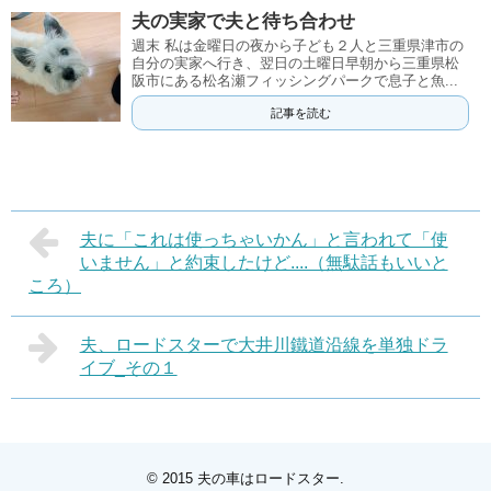
夫の実家で夫と待ち合わせ
週末 私は金曜日の夜から子ども２人と三重県津市の
自分の実家へ行き、翌日の土曜日早朝から三重県松
阪市にある松名瀬フィッシングパークで息子と魚...
記事を読む
夫に「これは使っちゃいかん」と言われて「使
いません」と約束したけど....（無駄話もいいと
ころ）
夫、ロードスターで大井川鐵道沿線を単独ドラ
イブ_その１
© 2015
夫の車はロードスター
.