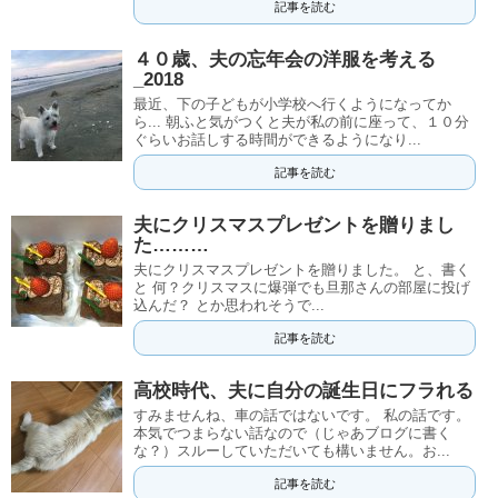
記事を読む
４０歳、夫の忘年会の洋服を考える
_2018
最近、下の子どもが小学校へ行くようになってか
ら... 朝ふと気がつくと夫が私の前に座って、１０分
ぐらいお話しする時間ができるようになり...
記事を読む
夫にクリスマスプレゼントを贈りまし
た………
夫にクリスマスプレゼントを贈りました。 と、書く
と 何？クリスマスに爆弾でも旦那さんの部屋に投げ
込んだ？ とか思われそうで...
記事を読む
高校時代、夫に自分の誕生日にフラれる
すみませんね、車の話ではないです。 私の話です。
本気でつまらない話なので（じゃあブログに書く
な？）スルーしていただいても構いません。お...
記事を読む