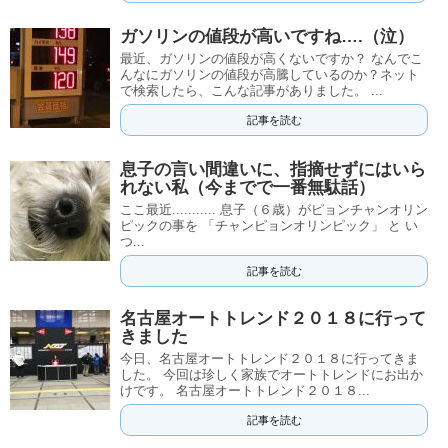
ガソリンの値段が高いですね….（泣）
最近、ガソリンの値段が高くないですか？ なんでこ
んなにガソリンの値段が高騰しているのか？ネット
で検索したら、こんな記事がありました。 ...
記事を読む
息子の言い間違いに、指摘せずにはいら
れない私（今までで一番無駄話）
ここ最近........... 息子（６歳）がピョンチャンオリン
ピックの事を 「チャンピョンオリンピック」 と い
つ...
記事を読む
名古屋オートトレンド２０１８に行って
きました
今日、名古屋オートトレンド２０１８に行ってきま
した。 今回は珍しく家族でオートトレンドにお出か
けです。 名古屋オートトレンド２０１８...
記事を読む