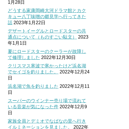
1月28日
どうする家康岡崎大河ドラマ館とカク
キュー八丁味噌の郷見学へ行ってきた
話
2023年1月22日
デザートイーグルとロードスターの共
通点について（ものすごい駄文）
2023
年1月1日
夏にロードスターのクーラーが故障し
て修理しました
2022年12月30日
クリスマス寒波で寒かったけど浜名湖
でセイゴを釣りました。
2022年12月24
日
浜名湖で魚を釣りました
2022年12月11
日
スーパーのウインナー売り場で流れて
いる音楽が気になった件
2022年12月9
日
家族全員とデミオでなばなの里へ行き
イルミネーションを見ました。
2022年