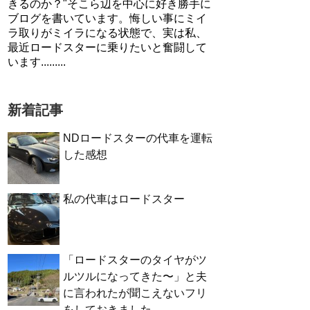
きるのか？"そこら辺を中心に好き勝手に
ブログを書いています。悔しい事にミイ
ラ取りがミイラになる状態で、実は私、
最近ロードスターに乗りたいと奮闘して
います.........
新着記事
NDロードスターの代車を運転
した感想
私の代車はロードスター
「ロードスターのタイヤがツ
ルツルになってきた〜」と夫
に言われたが聞こえないフリ
をしておきました。