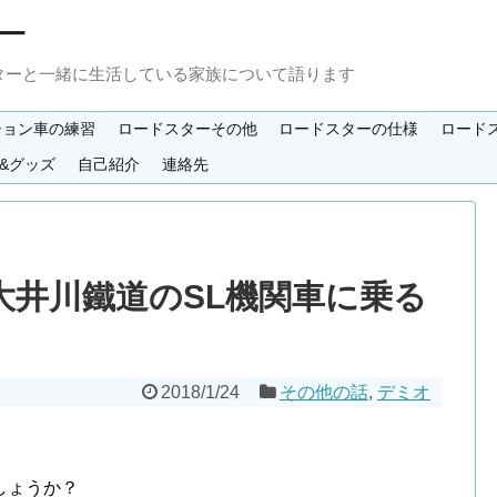
ー
ターと一緒に生活している家族について語ります
ション車の練習
ロードスターその他
ロードスターの仕様
ロード
&グッズ
自己紹介
連絡先
大井川鐵道のSL機関車に乗る
2018/1/24
その他の話
,
デミオ
しょうか？