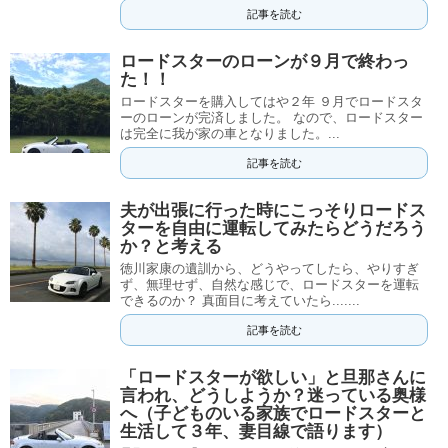
記事を読む
ロードスターのローンが９月で終わっ
た！！
ロードスターを購入してはや２年 ９月でロードスタ
ーのローンが完済しました。 なので、ロードスター
は完全に我が家の車となりました。...
記事を読む
夫が出張に行った時にこっそりロードス
ターを自由に運転してみたらどうだろう
か？と考える
徳川家康の遺訓から、どうやってしたら、やりすぎ
ず、無理せず、自然な感じで、ロードスターを運転
できるのか？ 真面目に考えていたら.......
記事を読む
「ロードスターが欲しい」と旦那さんに
言われ、どうしようか？迷っている奥様
へ（子どものいる家族でロードスターと
生活して３年、妻目線で語ります）