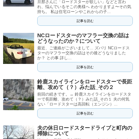
旦那さんに「ロードスターが欲しい」などと言わ
れ、悩んでいるそこの奥様へ わかりますよ〜その気
持ち。 私は住宅ローンやこれからの子...
記事を読む
NCロードスターのマフラー交換の話は
どうなったのか？について
最近、ご連絡がございまして... ズバリ NCロードス
ターのマフラー交換の話はその後どうなりました
か？ との事 詳し...
記事を読む
鈴鹿スカイラインをロードスターで長距
離、攻めて（？）みた話_その２
前回の続きです。→ 鈴鹿スカイラインをロードスタ
ーで長距離、攻めて（？）みた話_その１ 夫の何気
ない「ロードスターは高回転（エンジン）...
記事を読む
夫の休日ロードスタードライブと町内の
掃除について