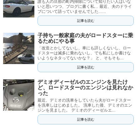
誰も人の旦那の町内掃除について知りたい人はいな
いと思いつつ、ブログに書く私... 最近、夫のドライ
ブについて語っていませんでした......
記事を読む
子持ち一般家庭の夫がロードスターに乗
るためにやる事
「改造とかしてないし、車にも詳しくないし、ロー
ドスターは滅多に乗れないし、でも私にしか書けな
いようなネタってないかな？」 と、そもそも...
記事を読む
デミオディーゼルのエンジンを見たけ
ど、ロードスターのエンジンは見れなか
った
最近、デミオの洗車をしていたら夫がロードスター
を洗車しはじめました。 洗車した後、デミオのエン
ジンを見ました。 デミオのディーゼルエ...
記事を読む