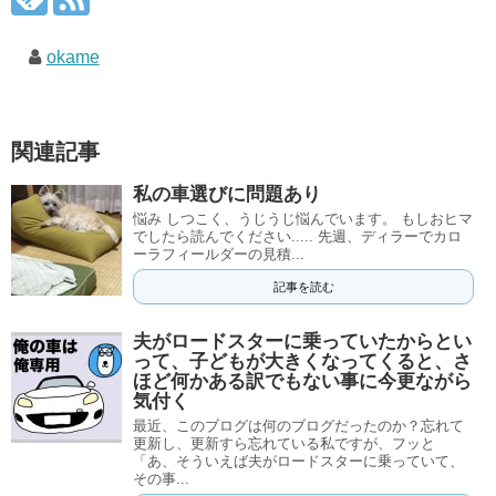
okame
関連記事
私の車選びに問題あり
悩み しつこく、うじうじ悩んでいます。 もしおヒマ
でしたら読んでください..... 先週、ディラーでカロ
ーラフィールダーの見積...
記事を読む
夫がロードスターに乗っていたからとい
って、子どもが大きくなってくると、さ
ほど何かある訳でもない事に今更ながら
気付く
最近、このブログは何のブログだったのか？忘れて
更新し、更新すら忘れている私ですが、フッと
「あ、そういえば夫がロードスターに乗っていて、
その事...