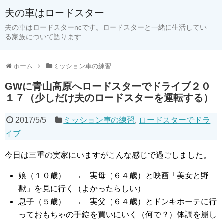
夫の車はロードスター
夫の車はロードスターncです。ロードスターと一緒に生活してい
る家族について語ります
ホーム
ミッション車の練習
GWに青山高原へロードスターでドライブ２０
１７（少しだけ夫のロードスターを運転する）
2017/5/5
ミッション車の練習
,
ロードスターでドラ
イブ
今日は三重の実家にいますがこんな感じで過ごしました。
娘（１０歳） → 実母（６４歳）と映画「美女と野
獣」を見に行く（よかったらしい）
息子（５歳） → 実父（６４歳）とドンキホーテに行
っておもちゃの手錠を買いにいく（何で？）体調を崩し