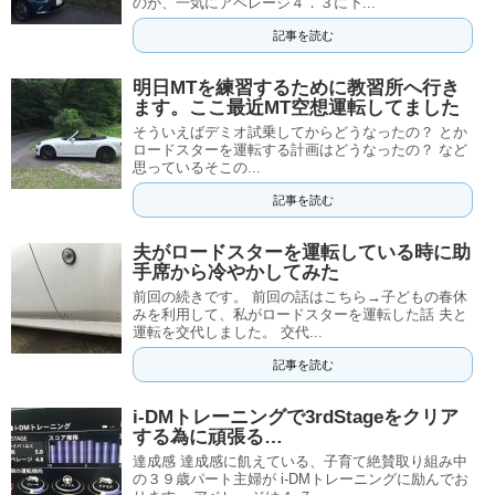
のが、一気にアベレージ４．３に下...
記事を読む
明日MTを練習するために教習所へ行き
ます。ここ最近MT空想運転してました
そういえばデミオ試乗してからどうなったの？ とか
ロードスターを運転する計画はどうなったの？ など
思っているそこの...
記事を読む
夫がロードスターを運転している時に助
手席から冷やかしてみた
前回の続きです。 前回の話はこちら→子どもの春休
みを利用して、私がロードスターを運転した話 夫と
運転を交代しました。 交代...
記事を読む
i-DMトレーニングで3rdStageをクリア
する為に頑張る…
達成感 達成感に飢えている、子育て絶賛取り組み中
の３９歳パート主婦が i-DMトレーニングに励んでお