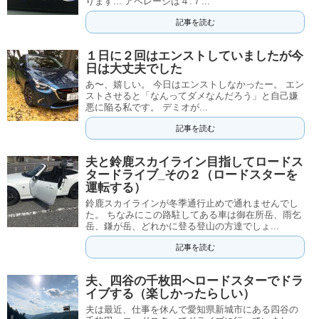
ります... アベレージは４.７...
記事を読む
１日に２回はエンストしていましたが今
日は大丈夫でした
あ〜、嬉しい。 今日はエンストしなかったー。 エン
ストさせると「なんってダメなんだろう」と自己嫌
悪に陥る私です。 デミオが...
記事を読む
夫と鈴鹿スカイライン目指してロードス
タードライブ_その２（ロードスターを
運転する）
鈴鹿スカイラインが冬季通行止めで通れませんでし
た。 ちなみにこの路駐してある車は御在所岳、雨乞
岳、鎌が岳、どれかに登る登山の方達でしょ...
記事を読む
夫、四谷の千枚田へロードスターでドラ
イブする（楽しかったらしい）
夫は最近、仕事を休んで愛知県新城市にある四谷の