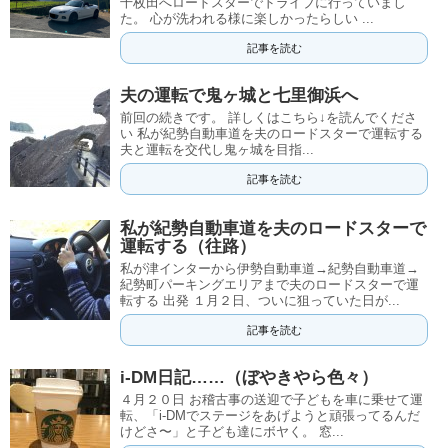
千枚田へロードスターでドライブに行っていまし
た。 心が洗われる様に楽しかったらしい ...
記事を読む
夫の運転で鬼ヶ城と七里御浜へ
前回の続きです。 詳しくはこちら↓を読んでくださ
い 私が紀勢自動車道を夫のロードスターで運転する
夫と運転を交代し鬼ヶ城を目指...
記事を読む
私が紀勢自動車道を夫のロードスターで
運転する（往路）
私が津インターから伊勢自動車道→紀勢自動車道→
紀勢町パーキングエリアまで夫のロードスターで運
転する 出発 １月２日、ついに狙っていた日が...
記事を読む
i-DM日記……（ぼやきやら色々）
４月２０日 お稽古事の送迎で子どもを車に乗せて運
転、「i-DMでステージをあげようと頑張ってるんだ
けどさ〜」と子ども達にボヤく。 窓...