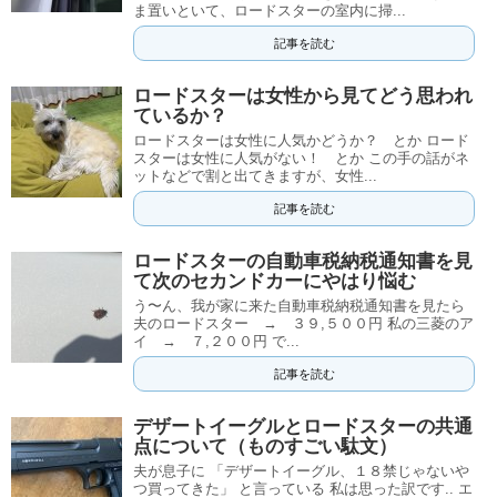
ま置いといて、ロードスターの室内に掃...
記事を読む
ロードスターは女性から見てどう思われ
ているか？
ロードスターは女性に人気かどうか？ とか ロード
スターは女性に人気がない！ とか この手の話がネ
ットなどで割と出てきますが、女性...
記事を読む
ロードスターの自動車税納税通知書を見
て次のセカンドカーにやはり悩む
う〜ん、我が家に来た自動車税納税通知書を見たら
夫のロードスター → ３９,５００円 私の三菱のア
イ → ７,２００円 で...
記事を読む
デザートイーグルとロードスターの共通
点について（ものすごい駄文）
夫が息子に 「デザートイーグル、１８禁じゃないや
つ買ってきた」 と言っている 私は思った訳です.. エ