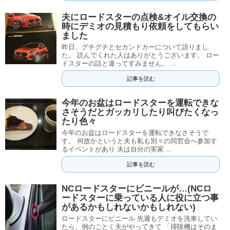
夫にロードスターの点検&オイル交換の
時にデミオの見積もり依頼をしてもらい
ました
昨日、グチグチとセカンドカーについて語りまし
た。 読んでくれた人はありがとうございます。 ロー
ドスターの話と違ってすみません。 ...
記事を読む
今年のお盆はロードスターを運転できな
さそうだとガッカリしたり叫びたくなっ
たり色々
今年のお盆はロードスターを運転できなさそうで
す。 何故かというと夫も私も別々の同窓会へ参加す
るイベントがあり 夫は自分の実家 ...
記事を読む
NCロードスターにビニールが…(NCロ
ードスターに乗っている人に役に立つ事
があるかもしれないかもしれない)
ロードスターにビニール 先週もデミオを洗車してい
たら、例のごとく夫がやってきて 「掃除機はそのま