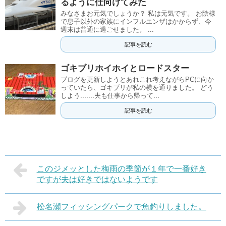
るように仕向けてみた
みなさまお元気でしょうか？ 私は元気です。 お陰様
で息子以外の家族にインフルエンザはかからず、今
週末は普通に過ごせました。 ...
記事を読む
ゴキブリホイホイとロードスター
ブログを更新しようとあれこれ考えながらPCに向か
っていたら、ゴキブリが私の横を通りました。 どう
しよう.......夫も仕事から帰って...
記事を読む
このジメッとした梅雨の季節が１年で一番好き
ですが夫は好きではないようです
松名瀬フィッシングパークで魚釣りしました。