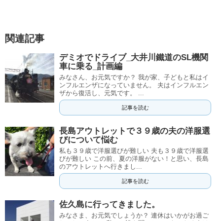
関連記事
デミオでドライブ_大井川鐵道のSL機関
車に乗る_計画編
みなさん、お元気ですか？ 我が家、子どもと私はイ
ンフルエンザになっていません。 夫はインフルエン
ザから復活し、元気です。 ...
記事を読む
長島アウトレットで３９歳の夫の洋服選
びについて悩む
私も３９歳で洋服選びが難しい 夫も３９歳で洋服選
びが難しい この前、夏の洋服がない！と思い、長島
のアウトレットへ行きまし...
記事を読む
佐久島に行ってきました。
みなさま、お元気でしょうか？ 連休はいかがお過ご