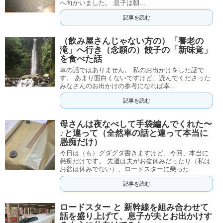
へ向かいました。 息子は朝...
記事を読む
（飲み屋さんじゃない方の）「養老の
滝」へ行き（念願の）餃子の「新味覚」
を食べた話
車の話ではありません。 私のお出かけをした話で
す。 あまり面白くないですけど、読んでくださった
みなさんのお出かけの参考になれば幸...
記事を読む
母さんは夜なべして手袋編んでくれた〜
♪と違って（全然車の話と違って本当に
愚痴だけ）
今日は（も）グダグダ書きますけど、今回、本当に
愚痴だけです。 先週は夫がお盆休みだったり（私は
お盆は休みでない）、ロードスターに乗った...
記事を読む
ロードスター と 新幹線を組み合わせて
話を盛り上げて、息子が夫とお出かけす