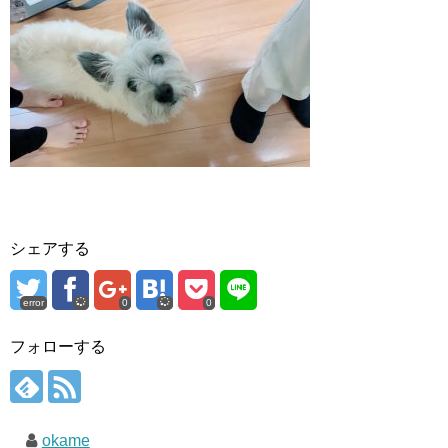
シェアする
error
0
0
フォローする
okame