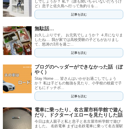
しでしょうか？ 私？（誰も聞いちゃいないだろうけ
ど）息子と佐久島へ行って魚釣りを...
記事を読む
無駄話…
お久しぶりです。 お元気でしょうか？ ４月になりま
したね.... 我が家では高校受験の子どもがおりまし
て、怒涛の3月を過ご...
記事を読む
ブログのヘッダーができなかった話（ぼ
やく）
Stay Home .... 皆さんはいかがお過ごしでしょう
か？ 私は子どもの勉強を見たり、小学校の校庭で子
どもにドッチボ...
記事を読む
電車に乗ったり、名古屋市科学館で遊ん
だり、ドクターイエローを見たりした話
今日は友人親子と私と息子と名古屋市科学館で遊び
ました。 名鉄電車 まずは名鉄電車に乗って名古屋駅