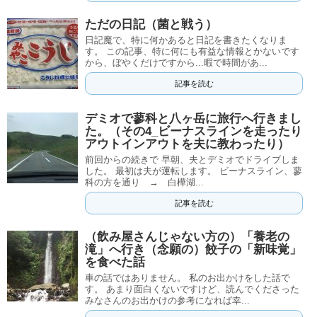
ただの日記（菌と戦う）
日記魔で、特に何かあると日記を書きたくなりま
す。 この記事、特に何にも有益な情報とかないです
から、ぼやくだけですから...暇で時間があ...
記事を読む
デミオで蓼科と八ヶ岳に旅行へ行きまし
た。（その4_ビーナスラインを走ったり
アウトインアウトを夫に教わったり）
前回からの続きで 早朝、夫とデミオでドライブしま
した。 最初は夫が運転します。 ビーナスライン、蓼
科の方を通り → 白樺湖...
記事を読む
（飲み屋さんじゃない方の）「養老の
滝」へ行き（念願の）餃子の「新味覚」
を食べた話
車の話ではありません。 私のお出かけをした話で
す。 あまり面白くないですけど、読んでくださった
みなさんのお出かけの参考になれば幸...