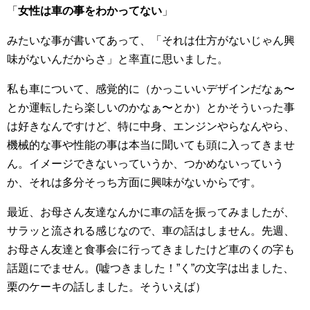
「
女性は車の事をわかってない
」
みたいな事が書いてあって、「それは仕方がないじゃん興
味がないんだからさ」と率直に思いました。
私も車について、感覚的に（かっこいいデザインだなぁ〜
とか運転したら楽しいのかなぁ〜とか）とかそういった事
は好きなんですけど、特に中身、エンジンやらなんやら、
機械的な事や性能の事は本当に聞いても頭に入ってきませ
ん。イメージできないっていうか、つかめないっていう
か、それは多分そっち方面に興味がないからです。
最近、お母さん友達なんかに車の話を振ってみましたが、
サラッと流される感じなので、車の話はしません。先週、
お母さん友達と食事会に行ってきましたけど車のくの字も
話題にでません。(嘘つきました！”く”の文字は出ました、
栗のケーキの話しました。そういえば）