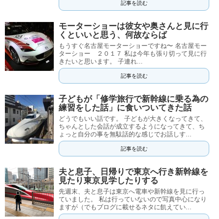
記事を読む
モーターショーは彼女や奥さんと見に行
くといいと思う、何故ならば
もうすぐ名古屋モーターショーですね〜 名古屋モー
ターショー ２０１７ 私は今年も張り切って見に行
きたいと思います。 子連れ...
記事を読む
子どもが「修学旅行で新幹線に乗る為の
練習をした話」に食いついてきた話
どうでもいい話です。 子どもが大きくなってきて、
ちゃんとした会話が成立するようになってきて、ち
ょっと自分の事を無駄話的な感じでお話しす...
記事を読む
夫と息子、日帰りで東京へ行き新幹線を
見たり東京見学したりする
先週末、夫と息子は東京へ電車や新幹線を見に行っ
ていました。 私は行っていないので写真中心になり
ますが（でもブログに載せるネタに飢えてい...