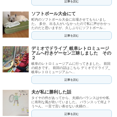
記事を読む
ソフトボール大会にて
町内のソフトボール大会に出場させてもらいまし
た。 多分、出る人がいなかったので私に声がかかっ
たのだと思いますが、久しぶりにソフトボール...
記事を読む
デミオでドライブ_岐阜レトロミュージ
アムへ行きゲーセン三昧しました その
２
岐阜のレトロミュージアムに行ってきました。 前回
の続きです。 前回の話はこちら デミオでドライブ_
岐阜レトロミュージアムへ...
記事を読む
夫が私に勝利した話
タイヤの件があってから、夫婦のバランスはやや私
に有利な風が吹いていました。 バランスって何よ？
う〜ん、一言で言い表せない夫婦の...
記事を読む